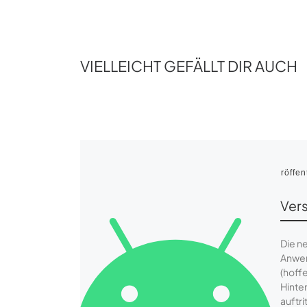
VIELLEICHT GEFÄLLT DIR AUCH
Veröffen
Vers
Die n
Anwen
(hoffe
Hinte
auftri