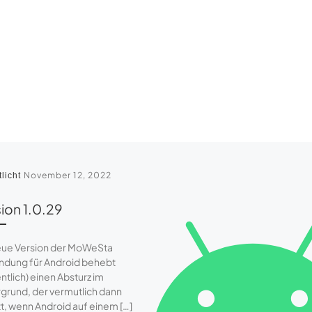
November 12, 2022
tlicht
ion 1.0.29
eue Version der MoWeSta
dung für Android behebt
ntlich) einen Absturz im
rgrund, der vermutlich dann
tt, wenn Android auf einem […]