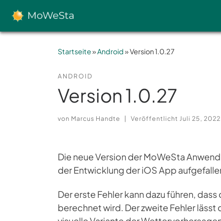
Zum Inhalt springen
Startseite
»
Android
»
Version 1.0.27
ANDROID
Version 1.0.27
von
Marcus Handte
|
Veröffentlicht
Juli 25, 2022
Die neue Version der MoWeSta Anwendun
der Entwicklung der iOS App aufgefallen
Der erste Fehler kann dazu führen, dass d
berechnet wird. Der zweite Fehler läss
visuelle Variante der Wettervorhersage