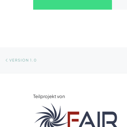
Beitragsnavigation
Vorheriger Beitrag
VERSION 1.0
Teilprojekt von