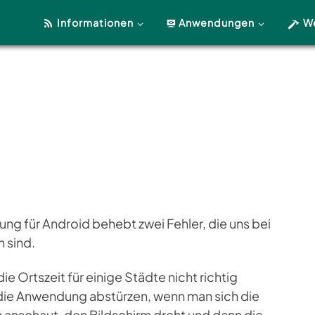
Informationen
Anwendungen
W
g für Android behebt zwei Fehler, die uns bei
 sind.
ie Ortszeit für einige Städte nicht richtig
t die Anwendung abstürzen, wenn man sich die
n anschaut, den Bildschirm dreht und dann die