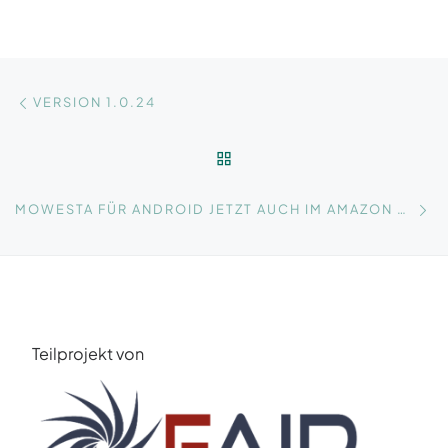
Beitragsnavigation
Vorheriger Beitrag
VERSION 1.0.24
ZURÜCK ZUR BEITRAGSLI
Nä
MOWESTA FÜR ANDROID JETZT AUCH IM AMAZON APPSTORE ERHÄLTLICH
Teilprojekt von