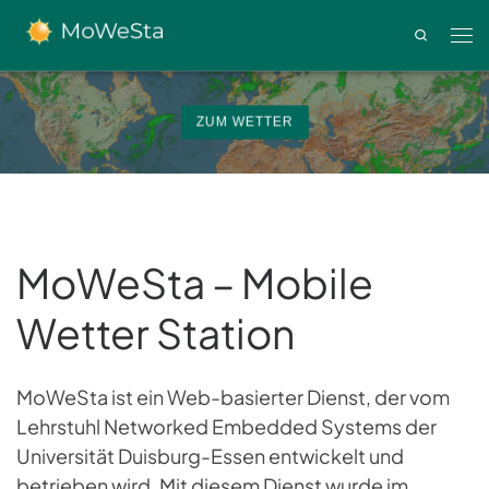
Zum Inhalt springen
Search
Men
ZUM WETTER
MoWeSta – Mobile
Wetter Station
MoWeSta ist ein Web-basierter Dienst, der vom
Lehrstuhl Networked Embedded Systems der
Universität Duisburg-Essen entwickelt und
betrieben wird. Mit diesem Dienst wurde im