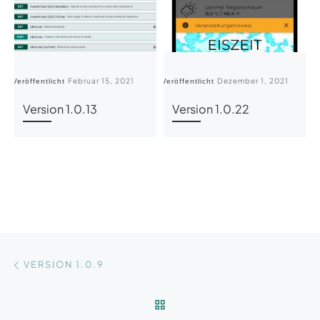
Februar 15, 2021
Dezember 1, 2021
Veröffentlicht
Veröffentlicht
Ve
Version 1.0.13
Version 1.0.22
Beitragsnavigation
Vorheriger Beitrag
VERSION 1.0.9
ZURÜCK ZUR BEITRAGSLI